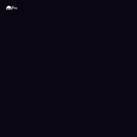
Kraken
Pro