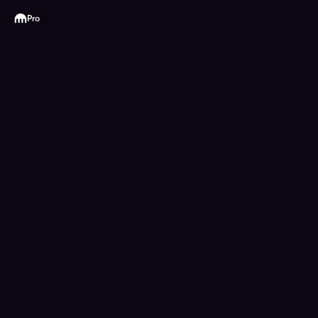
Kraken
Pro