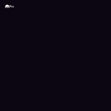
Kraken
Pro