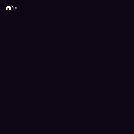
Kraken
Pro