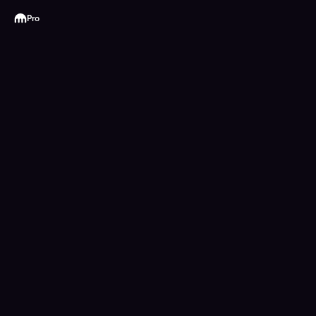
Kraken
Pro