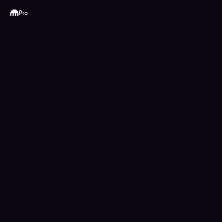
Kraken
Pro