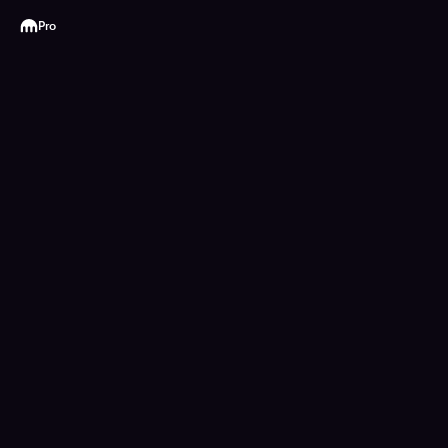
Kraken
Pro