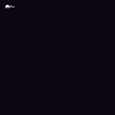
Kraken
Pro