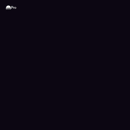
Kraken
Pro