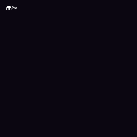
Kraken
Pro