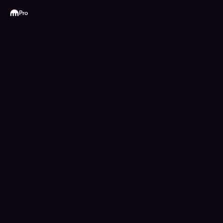
Kraken
Pro