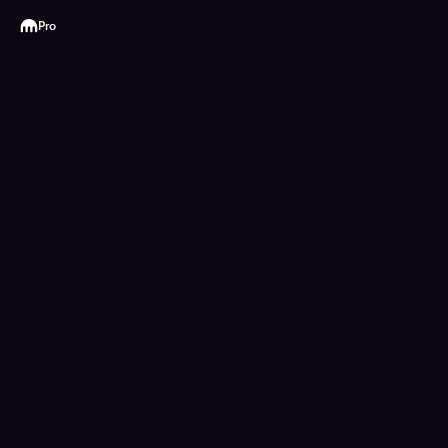
Kraken
Pro