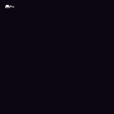
Kraken
Pro