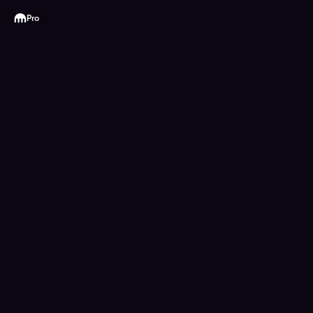
Kraken
Pro