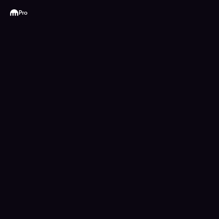
Kraken
Pro