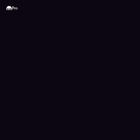
Kraken
Pro