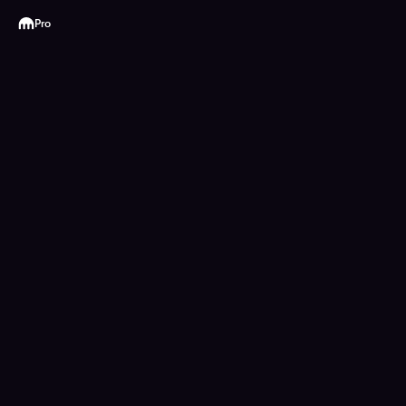
Kraken
Pro