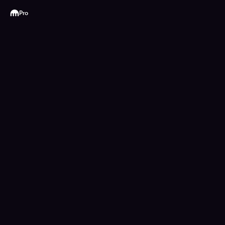
Kraken
Pro