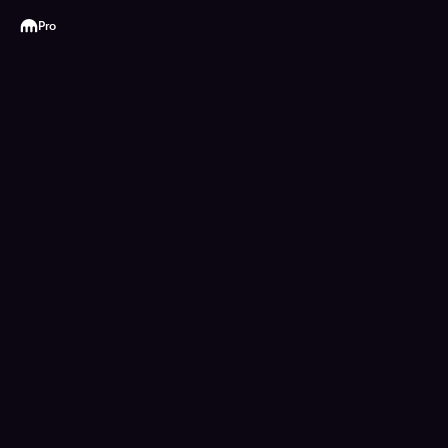
Kraken
Pro