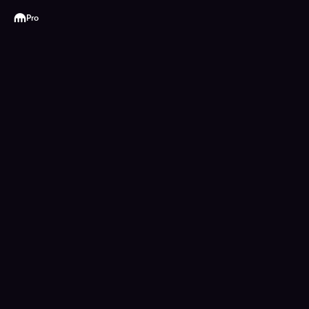
Kraken
Pro