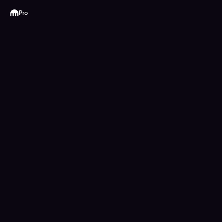
Kraken
Pro