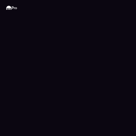
Kraken
Pro