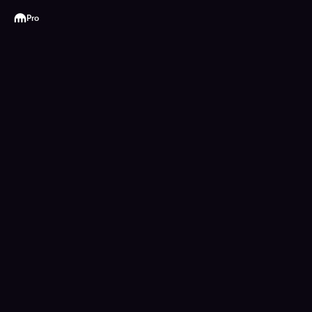
Kraken
Pro