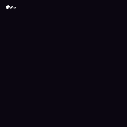
Kraken
Pro