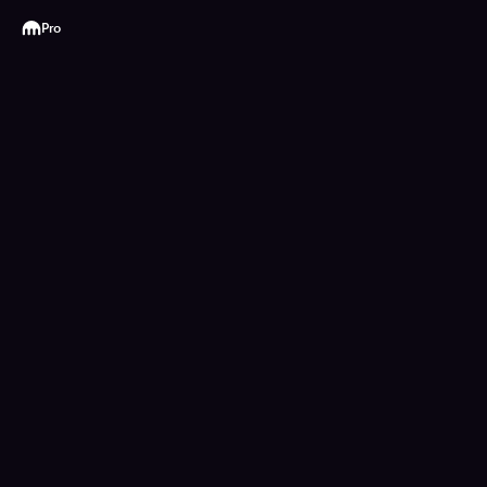
Kraken
Pro