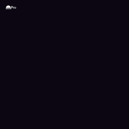
Kraken
Pro