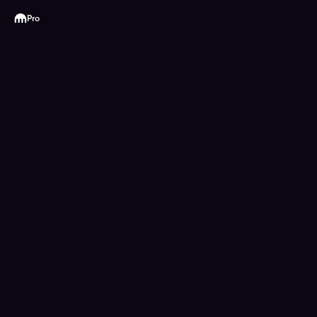
Kraken
Pro