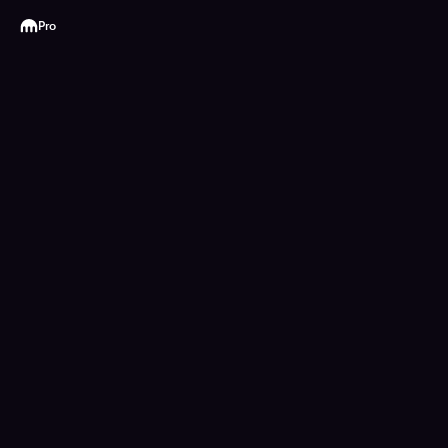
Kraken
Pro