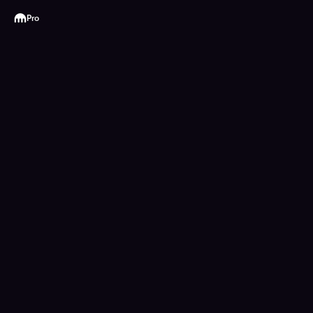
Kraken
Pro