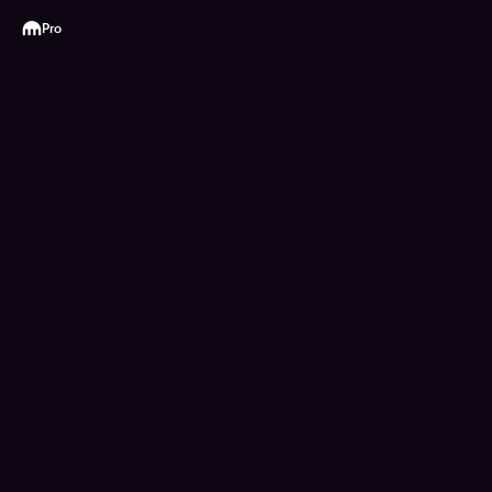
Kraken
Pro