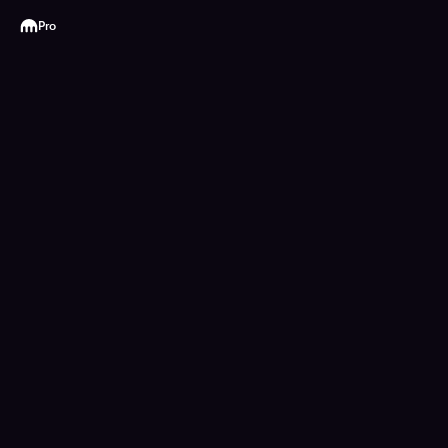
Kraken
Pro