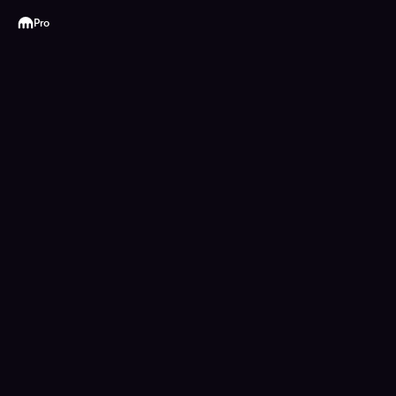
Kraken
Pro