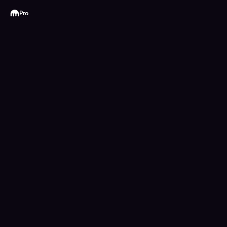
Kraken
Pro