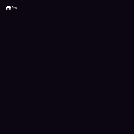
Kraken
Pro