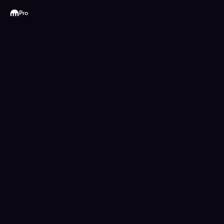
Kraken
Pro