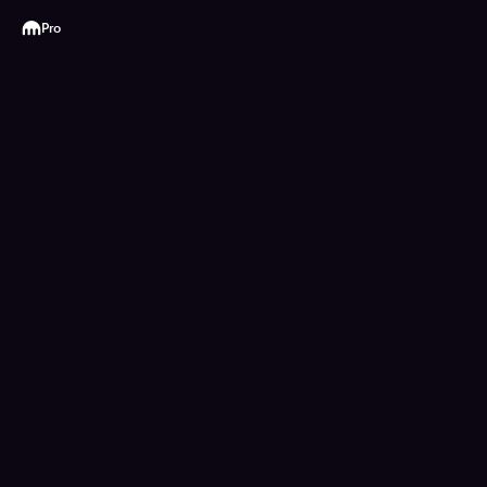
Kraken
Pro