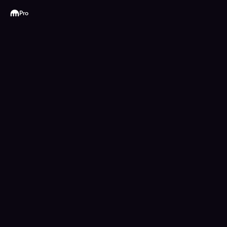
Kraken
Pro