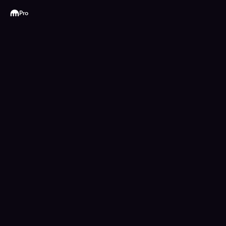
Kraken
Pro