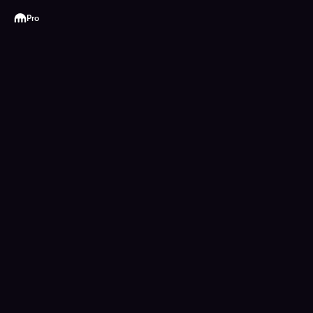
Kraken
Pro