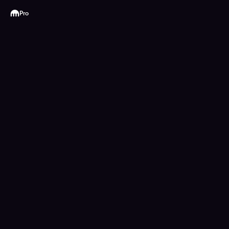
Kraken
Pro