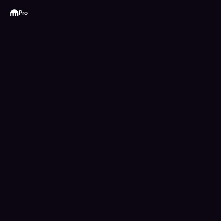
Kraken
Pro