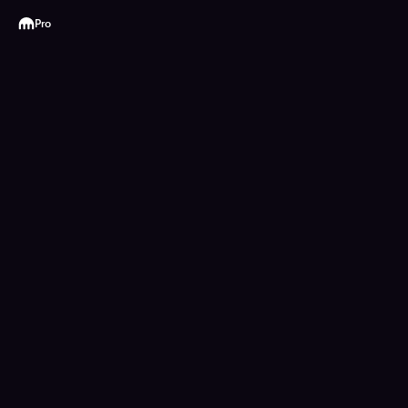
Kraken
Pro