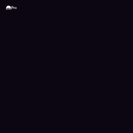
Kraken
Pro