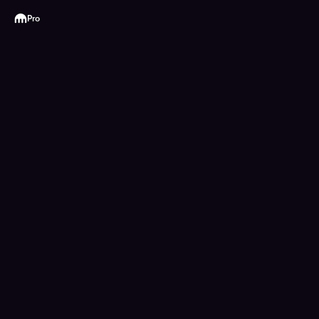
Kraken
Pro