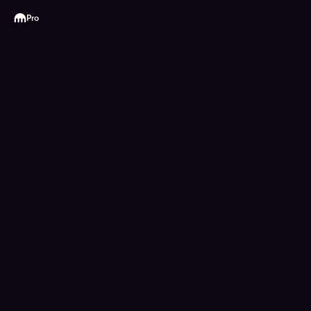
Kraken
Pro