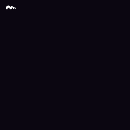
Kraken
Pro