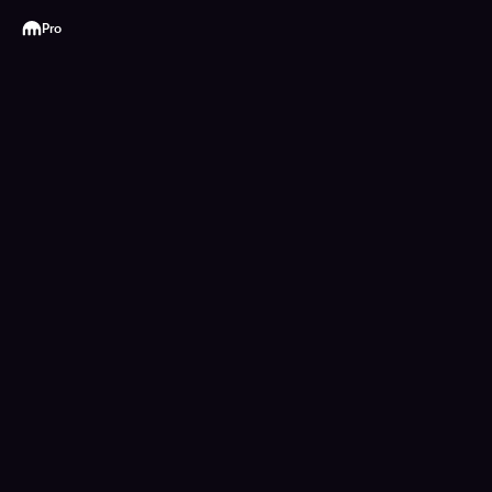
Kraken
Pro