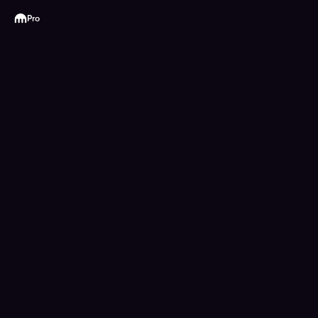
Kraken
Pro