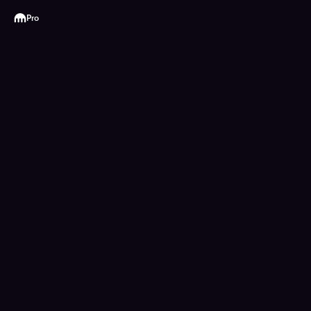
Kraken
Pro