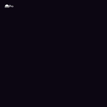
Kraken
Pro